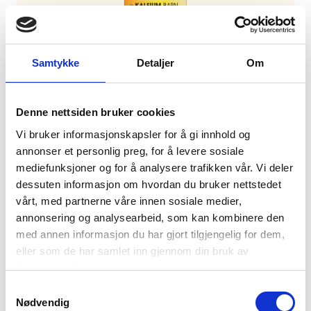
Samtykke
Detaljer
Om
Denne nettsiden bruker cookies
Lifeline Care Kalsium Barn
Vi bruker informasjonskapsler for å gi innhold og
Lifeline Care Kalsium Barn dekker behovet for
annonser et personlig preg, for å levere sosiale
kalsium, sink, magnesium og vitamin K2.
mediefunksjoner og for å analysere trafikken vår. Vi deler
dessuten informasjon om hvordan du bruker nettstedet
vårt, med partnerne våre innen sosiale medier,
annonsering og analysearbeid, som kan kombinere den
med annen informasjon du har gjort tilgjengelig for dem,
eller som de har samlet inn gjennom din bruk av
tjenestene deres.
Samtykkevalg
Nødvendig