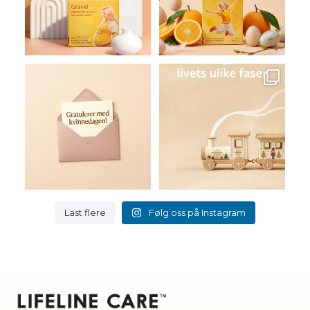
83
108
2
0
I dag markerer vi Den
Lifeline Care er kosttilskudd
internasjonale kvinnedagen
...
for livets ulike
...
3
0
7
0
Last flere
Følg oss på Instagram