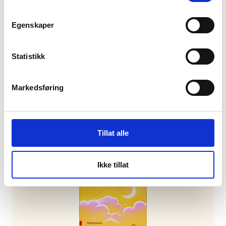
Egenskaper
Statistikk
Lifeline Care Menopause
Lifeline Care Menopause bidrar med viktige
Markedsføring
næringsstoffer som kan lindre symptomer før og
under overgangsalderen.
Tillat alle
Ikke tillat