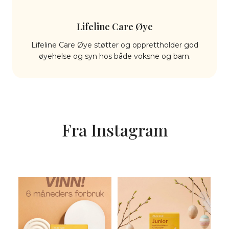
Lifeline Care Øye
Lifeline Care Øye støtter og opprettholder god
øyehelse og syn hos både voksne og barn.
Fra Instagram
KONKURRANSEN
Noen barn får ikke i seg nok
AVSLUTTET. Vinn 6 måneders
Omega-3 og vitamin D
...
forbruk av
...