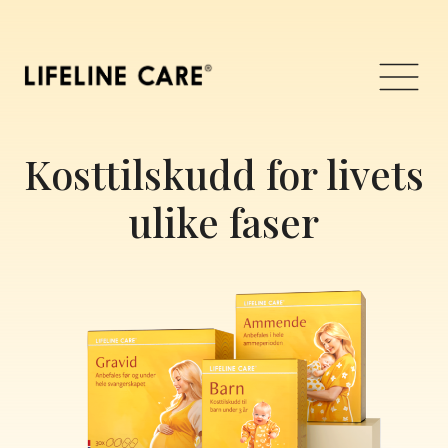
Hopp
til
innhold
Meny
Kosttilskudd for livets
ulike faser