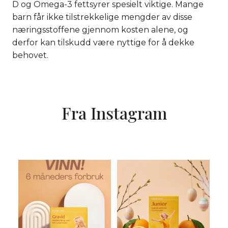
D og Omega-3 fettsyrer spesielt viktige. Mange
barn får ikke tilstrekkelige mengder av disse
næringsstoffene gjennom kosten alene, og
derfor kan tilskudd være nyttige for å dekke
behovet.
Fra Instagram
KONKURRANSEN
Noen barn får ikke i seg nok
AVSLUTTET. Vinn 6 måneders
Omega-3 og vitamin D
...
forbruk av
...