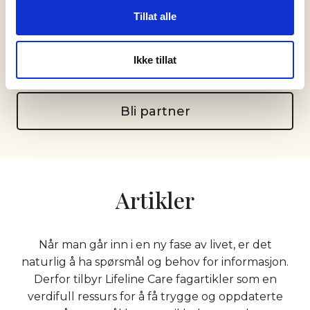
som deler viktig informasjon, kan Lifeline Care
Tillat alle
bidra til å gjøre både svangerskapet og
barseltiden til en litt tryggere og positiv
opplevelse.
Ikke tillat
Bli partner
Artikler
Når man går inn i en ny fase av livet, er det
naturlig å ha spørsmål og behov for informasjon.
Derfor tilbyr Lifeline Care fagartikler som en
verdifull ressurs for å få trygge og oppdaterte